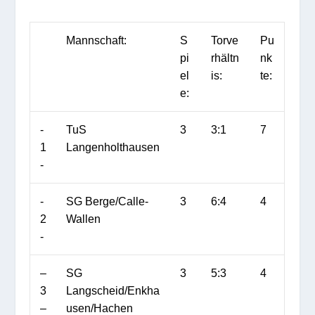
Mannschaft:
S
Torve
Pu
pi
rhältn
nk
el
is:
te:
e:
-
TuS
3
3:1
7
1
Langenholthausen
-
-
SG Berge/
Calle
-
3
6:4
4
2
Wallen
-
–
SG
3
5:3
4
3
Langscheid/
Enkha
–
usen
/
Hachen