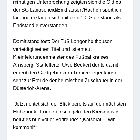
minütigen Unterbrechung zeigten sich die Oldies
der SG Langscheid/
Enkhausen
/
Hachen
sportlich
fair und erklärten sich mit dem 1:0-Spielstand
als
Endstand
einverstanden.
Damit stand fest: Der TuS Langenholthausen
verteidigt seinen Titel und ist erneut
Kleinfeldr
undenmeister des Fußballkreises
Arnsberg.
Staffelleiter Uwe
Beukert
durfte damit
erneut den Gastgeber zum Turniersieger küren –
sehr zur Freude der heimischen Zuschauer in der
Düsterloh
-Arena.
Jetzt richtet sich der Blick bereits auf den nächsten
Höhepunkt: Für den frisch gekürten Kreismeister
heißt es nun voller Vorfreude:
*„
Kaiserau
– wir
kommen!“*