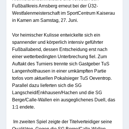
Fußballkreis Arnsberg erneut bei der Ü32-
Westfalenmeisterschaft im
SportCentrum
Kaiserau
in Kamen am Samstag, 27. Juni.
Vor heimischer Kulisse entwickelte sich ein
spannender und körperlich intensiv geführter
Fußballabend, dessen Entscheidung erst nach
einer wetterbedingten Unterbrechung fiel.
Zum
Auftakt des Turniers trennte sich Gastgeber TuS
Langenholthausen
in einer umkämpften Partie
torlos
vom aktuellen Pokalsieger TuS
Oeventrop
.
Parallel dazu lieferten sich die SG
Langscheid/
Enkhausen
/
Hachen
und die SG
Berge/
Calle
-Wallen ein ausgeglichenes Duell, das
1:1 endete.
Im zweiten Spiel zeigte der Titelverteidiger seine
Qualitäten. Gegen die SG Berge/
Calle
-Wallen