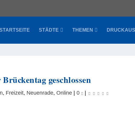
STARTSEITE
STÄDTE
THEMEN
DRUCKAU
 Brückentag geschlossen
in
,
Freizeit
,
Neuenrade
,
Online
|
0
|