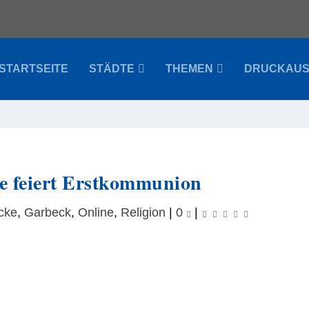
STARTSEITE
STÄDTE
THEMEN
DRUCKAU
ge feiert Erstkommunion
cke
,
Garbeck
,
Online
,
Religion
|
0
|