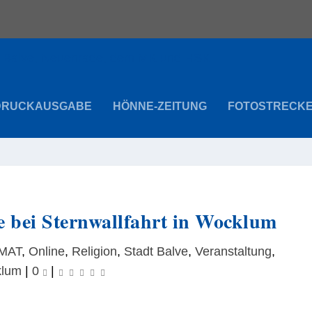
DRUCKAUSGABE
HÖNNE-ZEITUNG
FOTOSTRECK
e bei Sternwallfahrt in Wocklum
MAT
,
Online
,
Religion
,
Stadt Balve
,
Veranstaltung
,
lum
|
0
|