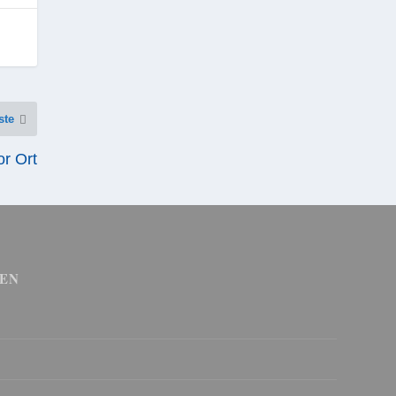
ste
or Ort
EN