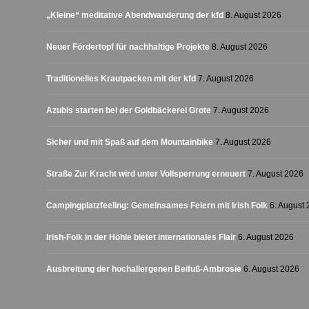
„Kleine“ meditative Abendwanderung der kfd
8. August 2026
Neuer Fördertopf für nachhaltige Projekte
8. August 2026
Traditionelles Krautpacken mit der kfd
7. August 2026
Azubis starten bei der Goldbäckerei Grote
7. August 2026
Sicher und mit Spaß auf dem Mountainbike
7. August 2026
Straße Zur Kracht wird unter Vollsperrung erneuert
7. August 2026
Campingplatzfeeling: Gemeinsames Feiern mit Irish Folk
6. August
Irish-Folk in der Höhle bietet internationales Flair
6. August 2026
Ausbreitung der hochallergenen Beifuß-Ambrosie
6. August 2026