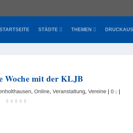
STARTSEITE
STÄDTE
THEMEN
DRUCKAU
he Woche mit der KLJB
enholthausen
,
Online
,
Veranstaltung
,
Vereine
|
0
|