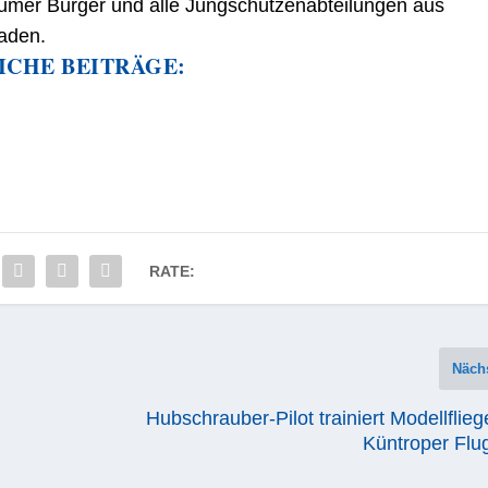
umer Bürger und alle Jungschützenabteilungen aus
aden.
ICHE BEITRÄGE:
RATE:
Näch
Hubschrauber-Pilot trainiert Modellflieg
Küntroper Flu