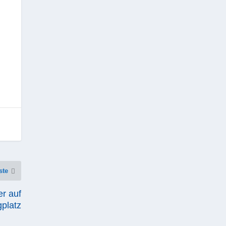
ste
er auf
gplatz