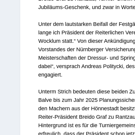
Jubiläums-Geschenk, und zwar in Worte
Unter dem lautstarken Beifall der Festg
lange ich Präsident der Reiterlichen Ver
Wocklum statt.“ Von dieser Ankündigung s
Vorstandes der Nürnberger Versicherun
Meisterschaften der Dressur- und Springr
dabei“, versprach Andreas Politycki, des
engagiert.
Unterm Strich bedeuten diese beiden Zu
Balve bis zum Jahr 2025 Planungssicher
den Machern aus der Hönnestadt besitzt 
Reiter-Präsident Breido Graf zu Rantza
Hintergrund ist es für die Turniergemei
erfreulich, dass der Präsident schon jet