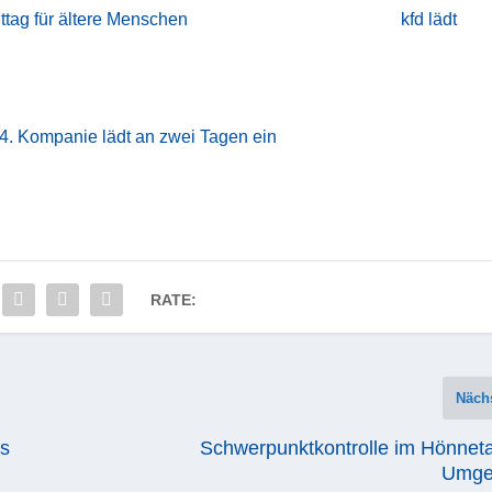
tag für ältere Menschen
kfd lädt
4. Kompanie lädt an zwei Tagen ein
RATE:
Näch
ls
Schwerpunktkontrolle im Hönneta
Umge