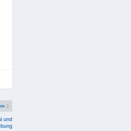
ste
l und
bung