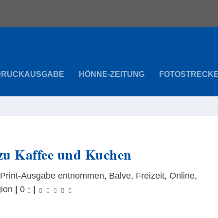
DRUCKAUSGABE
HÖNNE-ZEITUNG
FOTOSTRECK
 zu Kaffee und Kuchen
 Print-Ausgabe entnommen
,
Balve
,
Freizeit
,
Online
,
gion
|
0
|