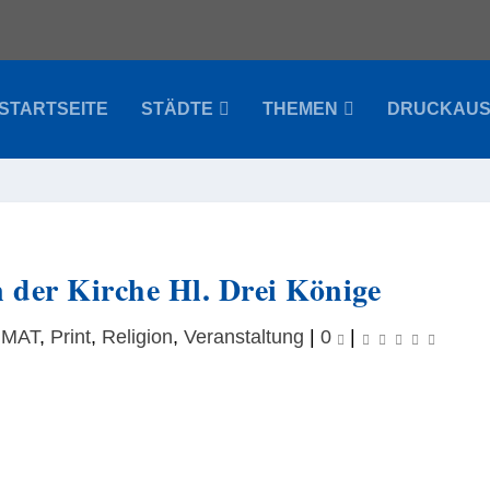
STARTSEITE
STÄDTE
THEMEN
DRUCKAU
der Kirche Hl. Drei Könige
IMAT
,
Print
,
Religion
,
Veranstaltung
|
0
|