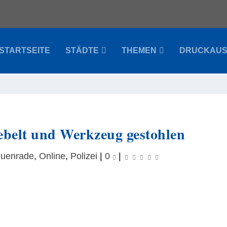
STARTSEITE
STÄDTE
THEMEN
DRUCKAU
hebelt und Werkzeug gestohlen
uenrade
,
Online
,
Polizei
|
0
|