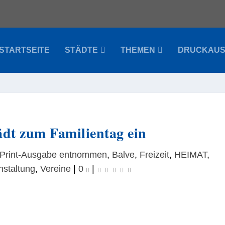
STARTSEITE
STÄDTE
THEMEN
DRUCKAU
ädt zum Familientag ein
 Print-Ausgabe entnommen
,
Balve
,
Freizeit
,
HEIMAT
,
nstaltung
,
Vereine
|
0
|