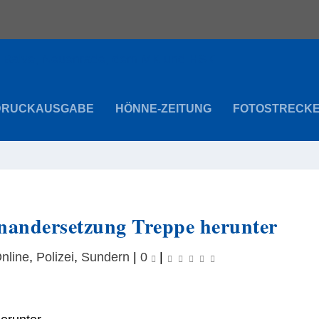
DRUCKAUSGABE
HÖNNE-ZEITUNG
FOTOSTRECK
inandersetzung Treppe herunter
nline
,
Polizei
,
Sundern
|
0
|