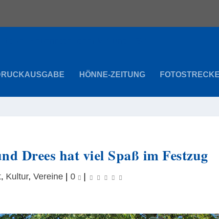
DRUCKAUSGABE
HÖNNE-ZEITUNG
FOTOSTRECK
nd Drees hat viel Spaß im Festzug
t
,
Kultur
,
Vereine
|
0
|