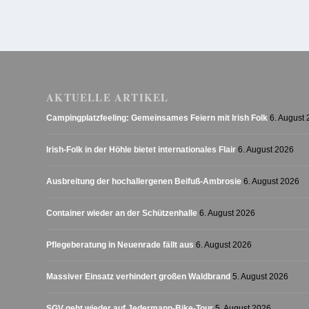
AKTUELLE ARTIKEL
Campingplatzfeeling: Gemeinsames Feiern mit Irish Folk
6. August
Irish-Folk in der Höhle bietet internationales Flair
6. August 2026
Ausbreitung der hochallergenen Beifuß-Ambrosie
6. August 2026
Container wieder an der Schützenhalle
6. August 2026
Pflegeberatung in Neuenrade fällt aus
6. August 2026
Massiver Einsatz verhindert großen Waldbrand
5. August 2026
SGV geht wieder auf Jedermann-Bike-Tour
5. August 2026