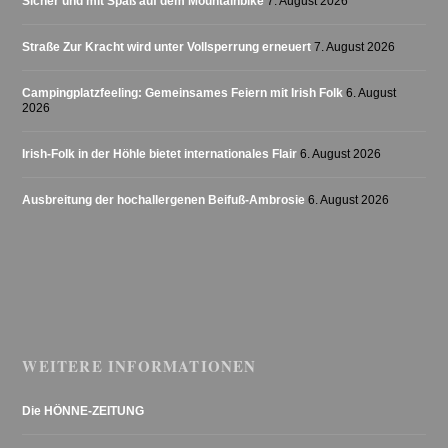
Sicher und mit Spaß auf dem Mountainbike
7. August 2026
Straße Zur Kracht wird unter Vollsperrung erneuert
7. August 2026
Campingplatzfeeling: Gemeinsames Feiern mit Irish Folk
6. August
2026
Irish-Folk in der Höhle bietet internationales Flair
6. August 2026
Ausbreitung der hochallergenen Beifuß-Ambrosie
6. August 2026
WEITERE INFORMATIONEN
Die HÖNNE-ZEITUNG