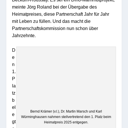
meinte Jörg Roland bei der Übergabe des
Heimatpreises, diese Partnerschaft Jahr für Jahr
mit Leben zu füllen. Und das macht die
Partnerschaftskommission nun schon über
Jahrzehnte.
D
e
n
1.
P
la
tz
b
el
Bernd Krämer (v.l.), Dr. Martin Marsch und Karl
e
Würminghausen nahmen stellvertretend den 1. Platz beim
gt
Heimatpreis 2025 entgegen.