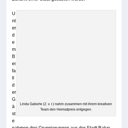
U
nt
er
d
e
m
B
ei
fa
ll
d
er
G
Linda Gaberle (2. v. r.) nahm zusammen mit ihrem kreativen
ä
Team den Heimatpreis entgegen.
st
e
nahmen drei Gruppierungen aus der Stadt Balve