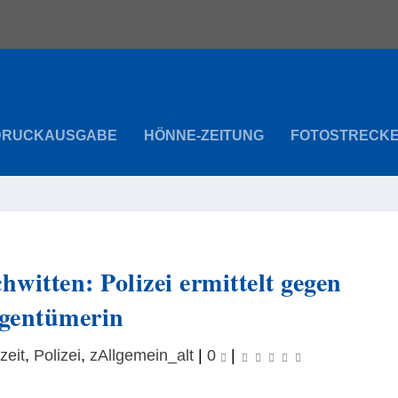
DRUCKAUSGABE
HÖNNE-ZEITUNG
FOTOSTRECK
itten: Polizei ermittelt gegen
gentümerin
zeit
,
Polizei
,
zAllgemein_alt
|
0
|