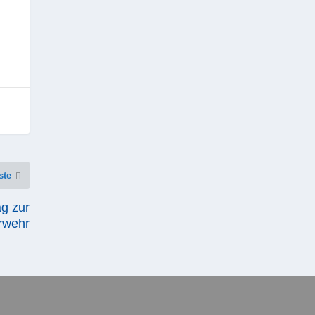
ste
ag zur
rwehr