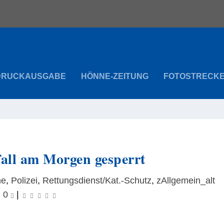
DRUCKAUSGABE
HÖNNE-ZEITUNG
FOTOSTRECK
all am Morgen gesperrt
ne
,
Polizei
,
Rettungsdienst/Kat.-Schutz
,
zAllgemein_alt
|
0
|