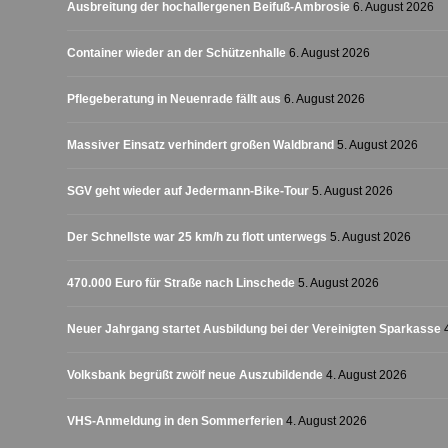
Ausbreitung der hochallergenen Beifuß-Ambrosie
6. August 2026
Container wieder an der Schützenhalle
6. August 2026
Pflegeberatung in Neuenrade fällt aus
6. August 2026
Massiver Einsatz verhindert großen Waldbrand
5. August 2026
SGV geht wieder auf Jedermann-Bike-Tour
5. August 2026
Der Schnellste war 25 km/h zu flott unterwegs
5. August 2026
470.000 Euro für Straße nach Linschede
5. August 2026
Neuer Jahrgang startet Ausbildung bei der Vereinigten Sparkasse
Volksbank begrüßt zwölf neue Auszubildende
4. August 2026
VHS-Anmeldung in den Sommerferien
4. August 2026