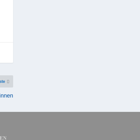
ste
innen
EN