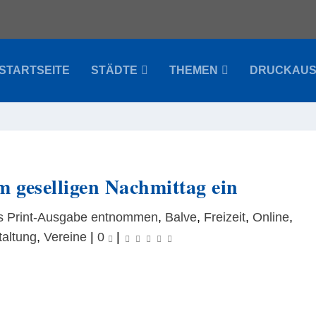
STARTSEITE
STÄDTE
THEMEN
DRUCKAU
m geselligen Nachmittag ein
s Print-Ausgabe entnommen
,
Balve
,
Freizeit
,
Online
,
taltung
,
Vereine
|
0
|