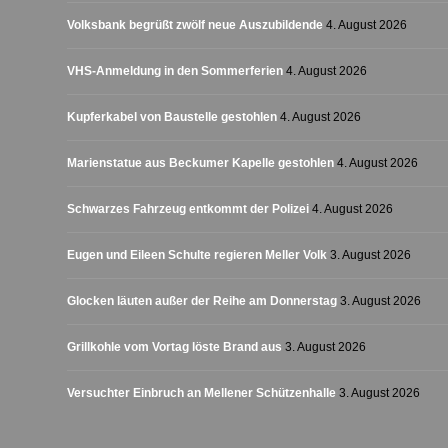
Volksbank begrüßt zwölf neue Auszubildende
4. August 2026
VHS-Anmeldung in den Sommerferien
4. August 2026
Kupferkabel von Baustelle gestohlen
4. August 2026
Marienstatue aus Beckumer Kapelle gestohlen
4. August 2026
Schwarzes Fahrzeug entkommt der Polizei
4. August 2026
Eugen und Eileen Schulte regieren Meller Volk
3. August 2026
Glocken läuten außer der Reihe am Donnerstag
3. August 2026
Grillkohle vom Vortag löste Brand aus
3. August 2026
Versuchter Einbruch an Mellener Schützenhalle
3. August 2026