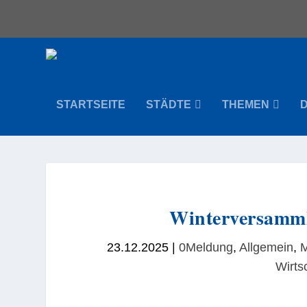
STARTSEITE
STÄDTE
THEMEN
Winterversamml
23.12.2025
|
0Meldung
,
Allgemein
,
Wirts