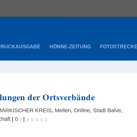
DRUCKAUSGABE
HÖNNE-ZEITUNG
FOTOSTRECK
ungen der Ortsverbände
MÄRKISCHER KREIS
,
Mellen
,
Online
,
Stadt Balve
,
chaft
|
0
|