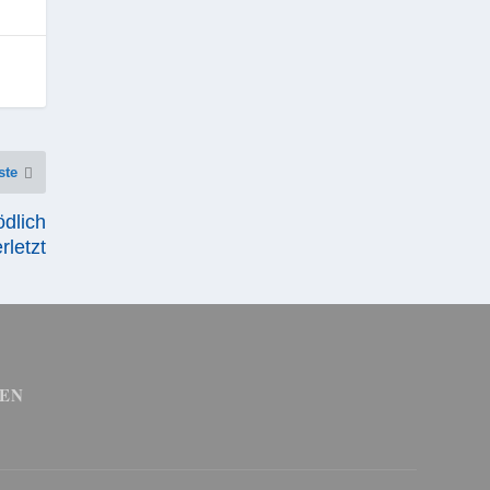
ste
ödlich
rletzt
EN