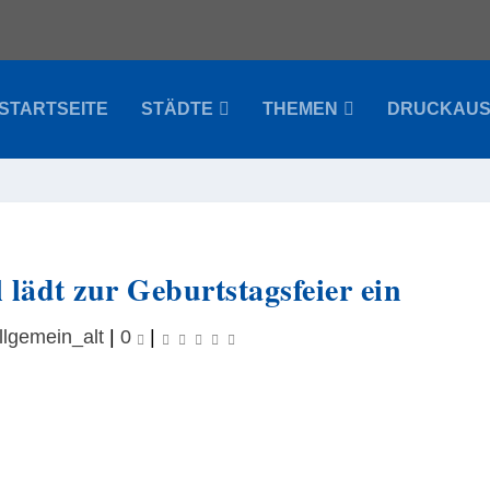
STARTSEITE
STÄDTE
THEMEN
DRUCKAU
lädt zur Geburtstagsfeier ein
llgemein_alt
|
0
|