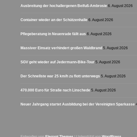
Ausbreitung der hochallergenen Beifuß-Ambrosie
6. August 2026
Container wieder an der Schützenhalle
6. August 2026
Pflegeberatung in Neuenrade fällt aus
6. August 2026
Massiver Einsatz verhindert großen Waldbrand
5. August 2026
SGV geht wieder auf Jedermann-Bike-Tour
5. August 2026
Der Schnellste war 25 km/h zu flott unterwegs
5. August 2026
470.000 Euro für Straße nach Linschede
5. August 2026
Neuer Jahrgang startet Ausbildung bei der Vereinigten Sparkasse
Entworfen von
Elegant Themes
| Unterstützt von
WordPress