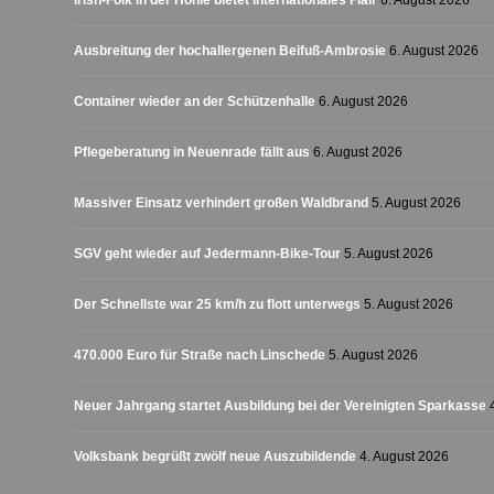
Irish-Folk in der Höhle bietet internationales Flair
6. August 2026
Ausbreitung der hochallergenen Beifuß-Ambrosie
6. August 2026
Container wieder an der Schützenhalle
6. August 2026
Pflegeberatung in Neuenrade fällt aus
6. August 2026
Massiver Einsatz verhindert großen Waldbrand
5. August 2026
SGV geht wieder auf Jedermann-Bike-Tour
5. August 2026
Der Schnellste war 25 km/h zu flott unterwegs
5. August 2026
470.000 Euro für Straße nach Linschede
5. August 2026
Neuer Jahrgang startet Ausbildung bei der Vereinigten Sparkasse
Volksbank begrüßt zwölf neue Auszubildende
4. August 2026