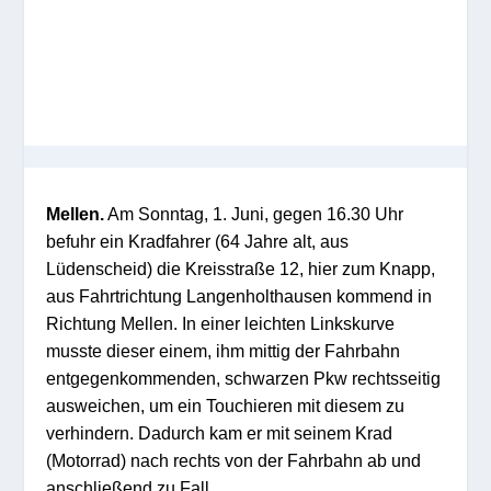
Mellen.
Am Sonntag, 1. Juni, gegen 16.30 Uhr
befuhr ein Kradfahrer (64 Jahre
alt
, aus
Lüdenscheid) die Kreisstraße 12, hier zum Knapp,
aus Fahrtrichtung Langenholth
a
use
n
kommend in
Richtung Mellen. In einer
leichten
Linkskurve
musste dieser einem
,
ihm mittig der Fahrbahn
entgegenkommenden
,
schwarzen Pkw rechts
seitig
ausweichen, um ein Touchieren
mit diesem
zu
verhindern. Dadurch kam er mit seinem
Krad
(
Motorrad
)
nach rechts von der Fahrbahn ab und
anschließend zu Fall.