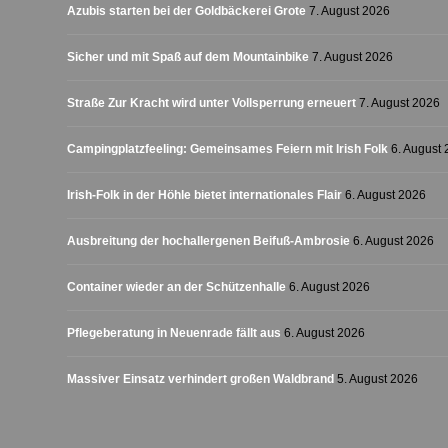
Azubis starten bei der Goldbäckerei Grote
7. August 2026
Sicher und mit Spaß auf dem Mountainbike
7. August 2026
Straße Zur Kracht wird unter Vollsperrung erneuert
7. August 2026
Campingplatzfeeling: Gemeinsames Feiern mit Irish Folk
6. August
Irish-Folk in der Höhle bietet internationales Flair
6. August 2026
Ausbreitung der hochallergenen Beifuß-Ambrosie
6. August 2026
Container wieder an der Schützenhalle
6. August 2026
Pflegeberatung in Neuenrade fällt aus
6. August 2026
Massiver Einsatz verhindert großen Waldbrand
5. August 2026