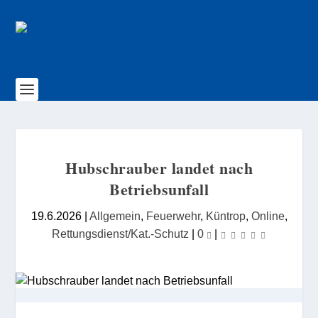
Hubschrauber landet nach
Betriebsunfall
19.6.2026
|
Allgemein
,
Feuerwehr
,
Küntrop
,
Online
,
Rettungsdienst/Kat.-Schutz
|
0
|