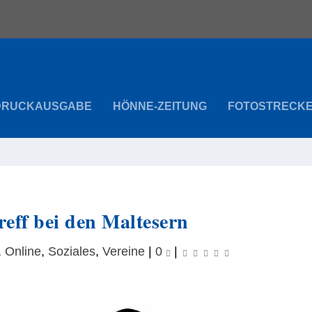
DRUCKAUSGABE
HÖNNE-ZEITUNG
FOTOSTRECK
reff bei den Maltesern
,
Online
,
Soziales
,
Vereine
|
0
|