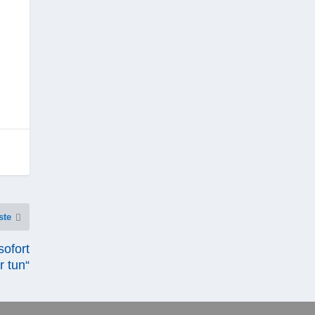
ste
sofort
r tun“