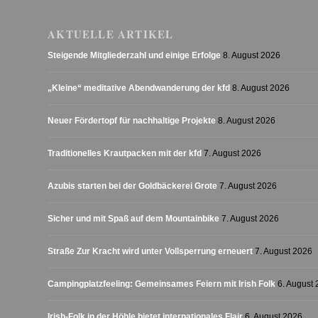
AKTUELLE ARTIKEL
Steigende Mitgliederzahl und einige Erfolge
8. August 2026
„Kleine“ meditative Abendwanderung der kfd
8. August 2026
Neuer Fördertopf für nachhaltige Projekte
8. August 2026
Traditionelles Krautpacken mit der kfd
7. August 2026
Azubis starten bei der Goldbäckerei Grote
7. August 2026
Sicher und mit Spaß auf dem Mountainbike
7. August 2026
Straße Zur Kracht wird unter Vollsperrung erneuert
7. August 2026
Campingplatzfeeling: Gemeinsames Feiern mit Irish Folk
6. August
Irish-Folk in der Höhle bietet internationales Flair
6. August 2026