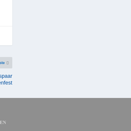
ste
spaar
enfest
EN