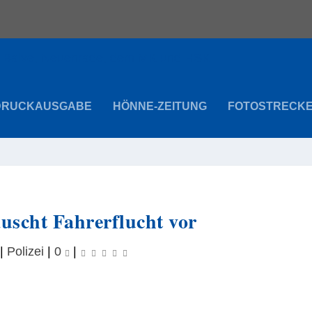
DRUCKAUSGABE
HÖNNE-ZEITUNG
FOTOSTRECK
äuscht Fahrerflucht vor
|
Polizei
|
0
|