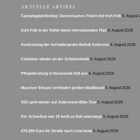
AKTUELLE ARTIKEL
Campingplatzfeeling: Gemeinsames Feiern mit Irish Folk
6. August
Irish-Folk in der Höhle bietet internationales Flair
6. August 2026
Ausbreitung der hochallergenen Beifuß-Ambrosie
6. August 2026
Container wieder an der Schützenhalle
6. August 2026
Pflegeberatung in Neuenrade fällt aus
6. August 2026
Massiver Einsatz verhindert großen Waldbrand
5. August 2026
SGV geht wieder auf Jedermann-Bike-Tour
5. August 2026
Der Schnellste war 25 km/h zu flott unterwegs
5. August 2026
470.000 Euro für Straße nach Linschede
5. August 2026