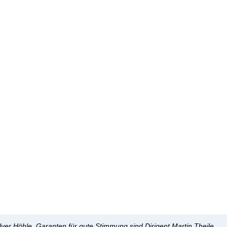
lver Höhle. Garanten für gute Stimmung sind Dirigent Martin Theile