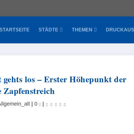
STARTSEITE
STÄDTE
THEMEN
DRUCKAU
t gehts los – Erster Höhepunkt der
 Zapfenstreich
llgemein_alt
|
0
|