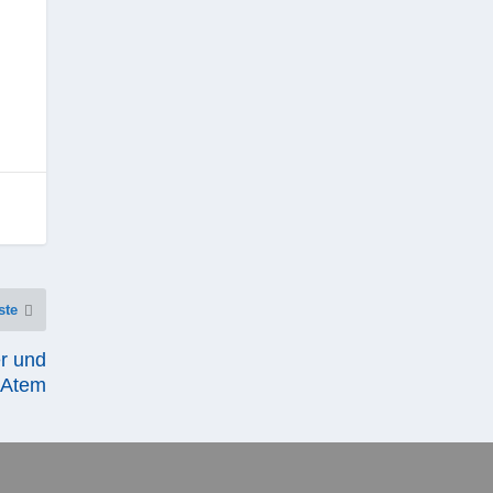
ste
r und
n Atem