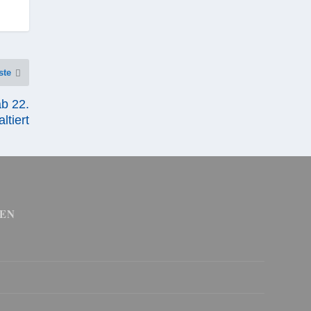
ste
b 22.
ltiert
EN