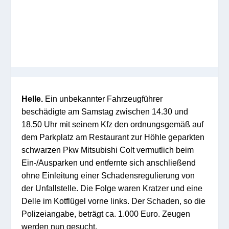
Helle.
Ein unbekannter Fahrzeugführer
beschädigte am Samstag zwischen 14.30 und
18.50 Uhr mit seinem Kfz den ordnungsgemäß auf
dem
P
arkplatz
am Restaurant zur Höhle
geparkten
schwarzen
Pkw
Mitsubishi Colt
vermutlich beim
Ein-/Ausparken und entfernte sich anschließend
ohne Einleitung einer Schadensregulierung von
der Unfallstell
e
.
Die Folge waren
Kratzer und eine
Delle im
Kotflügel
vorne links. Der Schaden, so die
Polizeiangabe, beträgt
ca
.
1
.
0
00 Euro
.
Zeugen
werden nun gesucht.