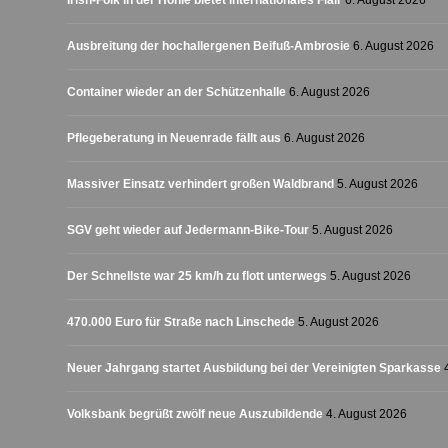
Irish-Folk in der Höhle bietet internationales Flair
6. August 2026
Ausbreitung der hochallergenen Beifuß-Ambrosie
6. August 2026
Container wieder an der Schützenhalle
6. August 2026
Pflegeberatung in Neuenrade fällt aus
6. August 2026
Massiver Einsatz verhindert großen Waldbrand
5. August 2026
SGV geht wieder auf Jedermann-Bike-Tour
5. August 2026
Der Schnellste war 25 km/h zu flott unterwegs
5. August 2026
470.000 Euro für Straße nach Linschede
5. August 2026
Neuer Jahrgang startet Ausbildung bei der Vereinigten Sparkasse
Volksbank begrüßt zwölf neue Auszubildende
4. August 2026