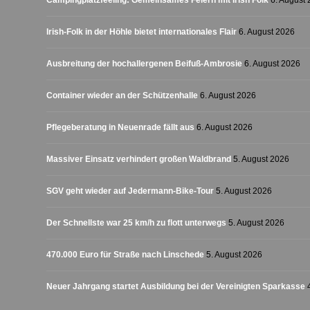
Campingplatzfeeling: Gemeinsames Feiern mit Irish Folk
6. August
Irish-Folk in der Höhle bietet internationales Flair
6. August 2026
Ausbreitung der hochallergenen Beifuß-Ambrosie
6. August 2026
Container wieder an der Schützenhalle
6. August 2026
Pflegeberatung in Neuenrade fällt aus
6. August 2026
Massiver Einsatz verhindert großen Waldbrand
5. August 2026
SGV geht wieder auf Jedermann-Bike-Tour
5. August 2026
Der Schnellste war 25 km/h zu flott unterwegs
5. August 2026
470.000 Euro für Straße nach Linschede
5. August 2026
Neuer Jahrgang startet Ausbildung bei der Vereinigten Sparkasse