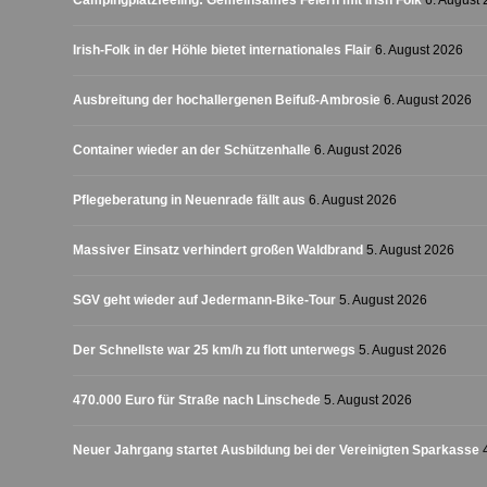
Campingplatzfeeling: Gemeinsames Feiern mit Irish Folk
6. August
Irish-Folk in der Höhle bietet internationales Flair
6. August 2026
Ausbreitung der hochallergenen Beifuß-Ambrosie
6. August 2026
Container wieder an der Schützenhalle
6. August 2026
Pflegeberatung in Neuenrade fällt aus
6. August 2026
Massiver Einsatz verhindert großen Waldbrand
5. August 2026
SGV geht wieder auf Jedermann-Bike-Tour
5. August 2026
Der Schnellste war 25 km/h zu flott unterwegs
5. August 2026
470.000 Euro für Straße nach Linschede
5. August 2026
Neuer Jahrgang startet Ausbildung bei der Vereinigten Sparkasse