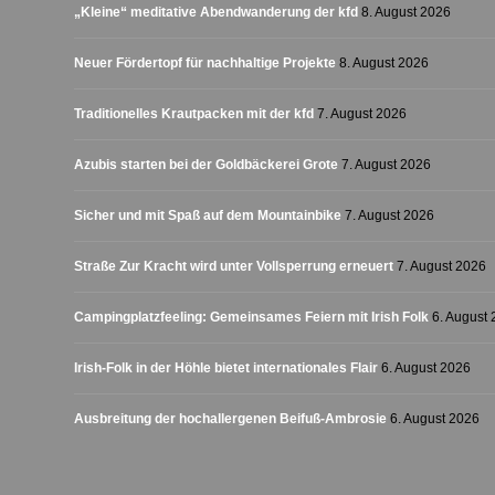
„Kleine“ meditative Abendwanderung der kfd
8. August 2026
Neuer Fördertopf für nachhaltige Projekte
8. August 2026
Traditionelles Krautpacken mit der kfd
7. August 2026
Azubis starten bei der Goldbäckerei Grote
7. August 2026
Sicher und mit Spaß auf dem Mountainbike
7. August 2026
Straße Zur Kracht wird unter Vollsperrung erneuert
7. August 2026
Campingplatzfeeling: Gemeinsames Feiern mit Irish Folk
6. August
Irish-Folk in der Höhle bietet internationales Flair
6. August 2026
Ausbreitung der hochallergenen Beifuß-Ambrosie
6. August 2026