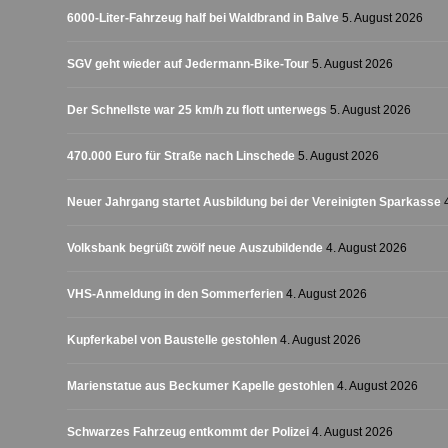
6000-Liter-Fahrzeug half bei Waldbrand in Balve
5. August 2026
SGV geht wieder auf Jedermann-Bike-Tour
5. August 2026
Der Schnellste war 25 km/h zu flott unterwegs
5. August 2026
470.000 Euro für Straße nach Linschede
5. August 2026
Neuer Jahrgang startet Ausbildung bei der Vereinigten Sparkasse
Volksbank begrüßt zwölf neue Auszubildende
4. August 2026
VHS-Anmeldung in den Sommerferien
4. August 2026
Kupferkabel von Baustelle gestohlen
4. August 2026
Marienstatue aus Beckumer Kapelle gestohlen
4. August 2026
Schwarzes Fahrzeug entkommt der Polizei
4. August 2026