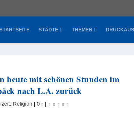
STARTSEITE
STÄDTE
THEMEN
DRUCKAU
en heute mit schönen Stunden im
päck nach L.A. zurück
izeit
,
Religion
|
0
|