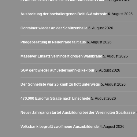
Irish-Folk in der Höhle bietet internationales Flair
6. August 2026
Ausbreitung der hochallergenen Beifuß-Ambrosie
6. August 2026
Container wieder an der Schützenhalle
6. August 2026
Pflegeberatung in Neuenrade fällt aus
6. August 2026
Massiver Einsatz verhindert großen Waldbrand
5. August 2026
SGV geht wieder auf Jedermann-Bike-Tour
5. August 2026
Der Schnellste war 25 km/h zu flott unterwegs
5. August 2026
470.000 Euro für Straße nach Linschede
5. August 2026
Neuer Jahrgang startet Ausbildung bei der Vereinigten Sparkasse
Volksbank begrüßt zwölf neue Auszubildende
4. August 2026