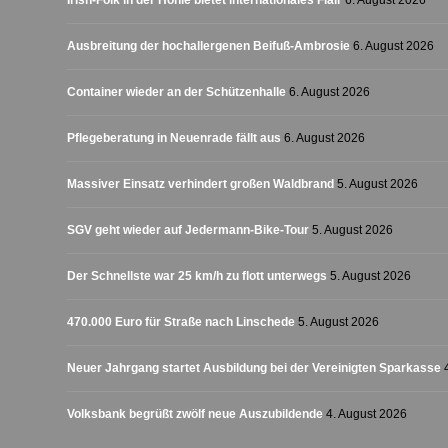
Irish-Folk in der Höhle bietet internationales Flair
6. August 2026
Ausbreitung der hochallergenen Beifuß-Ambrosie
6. August 2026
Container wieder an der Schützenhalle
6. August 2026
Pflegeberatung in Neuenrade fällt aus
6. August 2026
Massiver Einsatz verhindert großen Waldbrand
5. August 2026
SGV geht wieder auf Jedermann-Bike-Tour
5. August 2026
Der Schnellste war 25 km/h zu flott unterwegs
5. August 2026
470.000 Euro für Straße nach Linschede
5. August 2026
Neuer Jahrgang startet Ausbildung bei der Vereinigten Sparkasse
Volksbank begrüßt zwölf neue Auszubildende
4. August 2026