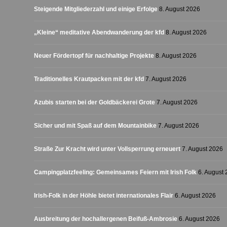
Steigende Mitgliederzahl und einige Erfolge
8. August 2026
„Kleine“ meditative Abendwanderung der kfd
8. August 2026
Neuer Fördertopf für nachhaltige Projekte
8. August 2026
Traditionelles Krautpacken mit der kfd
7. August 2026
Azubis starten bei der Goldbäckerei Grote
7. August 2026
Sicher und mit Spaß auf dem Mountainbike
7. August 2026
Straße Zur Kracht wird unter Vollsperrung erneuert
7. August 2026
Campingplatzfeeling: Gemeinsames Feiern mit Irish Folk
6. August
Irish-Folk in der Höhle bietet internationales Flair
6. August 2026
Ausbreitung der hochallergenen Beifuß-Ambrosie
6. August 2026