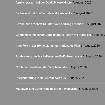
Azubis starten bei der Goldbäckerei Grote
7. August 2026
Sicher und mit Spaß auf dem Mountainbike
7. August 2026
Straße Zur Kracht wird unter Vollsperrung erneuert
7. August 2026
Campingplatzfeeling: Gemeinsames Feiern mit Irish Folk
6. August
Irish-Folk in der Höhle bietet internationales Flair
6. August 2026
Ausbreitung der hochallergenen Beifuß-Ambrosie
6. August 2026
Container wieder an der Schützenhalle
6. August 2026
Pflegeberatung in Neuenrade fällt aus
6. August 2026
Massiver Einsatz verhindert großen Waldbrand
5. August 2026