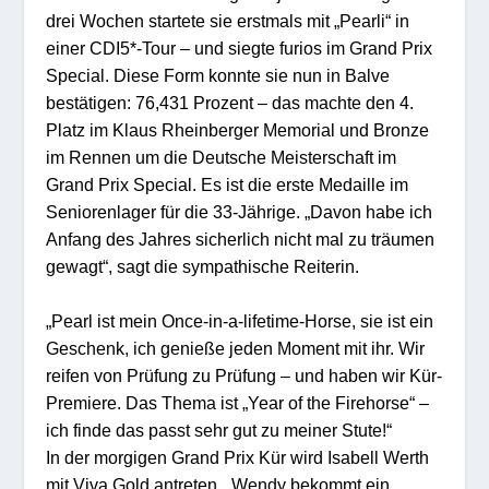
drei Wochen startete sie erstmals mit „Pearli“ in
einer CDI5*-Tour – und siegte furios im Grand Prix
Special. Diese Form konnte sie nun in Balve
bestätigen: 76,431 Prozent – das machte den 4.
Platz im Klaus Rheinberger Memorial und Bronze
im Rennen um die Deutsche Meisterschaft im
Grand Prix Special. Es ist die erste Medaille im
Seniorenlager für die 33-Jährige. „Davon habe ich
Anfang des Jahres sicherlich nicht mal zu träumen
gewagt“, sagt die sympathische Reiterin.
„Pearl ist mein Once-in-a-lifetime-Horse, sie ist ein
Geschenk, ich genieße jeden Moment mit ihr. Wir
reifen von Prüfung zu Prüfung – und haben wir Kür-
Premiere. Das Thema ist „Year of the Firehorse“ –
ich finde das passt sehr gut zu meiner Stute!“
In der morgigen Grand Prix Kür wird Isabell Werth
mit Viva Gold antreten. „Wendy bekommt ein