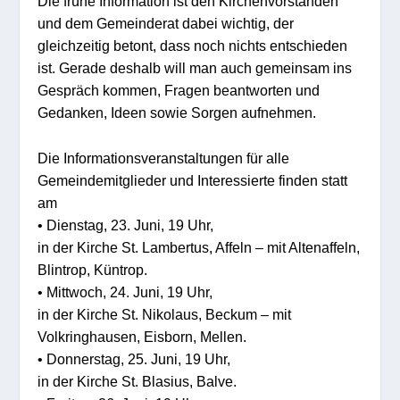
Die frühe Information ist den Kirchenvorständen
und dem Gemeinderat dabei wichtig, der
gleichzeitig betont, dass noch nichts entschieden
ist. Gerade deshalb will man auch gemeinsam ins
Gespräch kommen, Fragen beantworten und
Gedanken
,
Ideen
sowie Sorgen aufnehmen.
Die Informationsveranstaltungen für alle
Gemeindemitglieder und Interessierte finden statt
am
•
Di
enstag
,
23. Juni
, 19 Uhr,
in der Kirche St. Lambertus,
Affeln
– mit
A
ltenaffeln
,
Blintrop
, Küntrop
.
•
Mi
ttwoch
,
24. Juni
, 19 Uhr,
in der Kirche St. Nikolaus, Beckum – mit
Volkringh
ausen
,
Eisborn
, Mellen
.
•
Do
nnerstag
,
25. Juni
, 19
Uhr,
in der
Kirche
St. Blasius, Balve
.