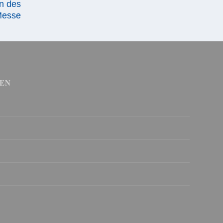
en des
Messe
EN