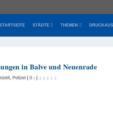
STARTSEITE
STÄDTE
THEMEN
DRUCKAU
ungen in Balve und Neuenrade
eizeit
,
Polizei
|
0
|